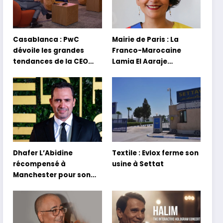
Casablanca : PwC
Mairie de Paris : La
dévoile les grandes
Franco-Marocaine
tendances de la CEO
Lamia El Aaraje
Survey 2026
nommée première
adjointe
Dhafer L’Abidine
Textile : Evlox ferme son
récompensé à
usine à Settat
Manchester pour son
film Sofia