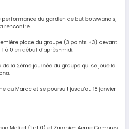
sse performance du gardien de but botswanais,
la rencontre.
 première place du groupe (3 points +3) devant
n 1 à 0 en début d’après-midi.
 de la 2ème journée du groupe qui se joue le
ana.
 au Maroc et se poursuit jusqu’au 18 janvier
quo Mali et (1 pt 0) et Zambie- 4eme Comores