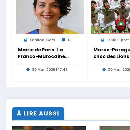
Yabiladi.com
0
Le360 Sport
Mairie de Paris : La
Maroc-Paragua
Franco-Marocaine
choc des Lions
Lamia El Aaraje
Ouahbi en dire
nommée première
Arryadia
30 Mar, 2026 | 17:49
30 Mar, 2026
adjointe
À LIRE AUSSI