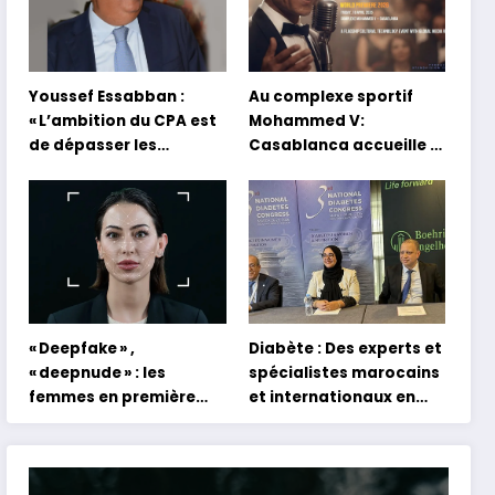
Youssef Essabban :
Au complexe sportif
« L’ambition du CPA est
Mohammed V:
de dépasser les
Casablanca accueille la
modèles traditionnels
première mondiale du
et académiques de
concert holographique
formation en
d’Abdel Halim Hafez
s’appuyant sur le
partage des
expériences »
« Deepfake » ,
Diabète : Des experts et
« deepnude » : les
spécialistes marocains
femmes en première
et internationaux en
ligne face aux dangers
conclave à Tanger
de l’intelligence
artificielle