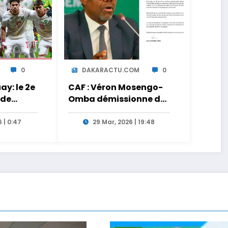
0
DAKARACTU.COM
0
y: le 2e
CAF : Véron Mosengo-
 de
Omba démissionne de
ct sur
son poste de Secrétaire
Général
 | 0:47
29 Mar, 2026 | 19:48