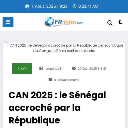
Aller
7 Août, 2026 | 9:23
8:23:42 AM
au
contenu
Sports
Lemonde.fr
27 Déc, 2025 | 18:47
0 Commentaires
CAN 2025 : le Sénégal
accroché par la
République