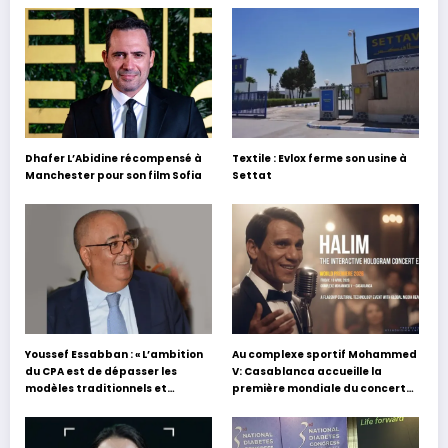
Dhafer L’Abidine récompensé à
Textile : Evlox ferme son usine à
Manchester pour son film Sofia
Settat
Youssef Essabban : « L’ambition
Au complexe sportif Mohammed
du CPA est de dépasser les
V: Casablanca accueille la
modèles traditionnels et
première mondiale du concert
académiques de formation en
holographique d’Abdel Halim
s’appuyant sur le partage des
Hafez
expériences »