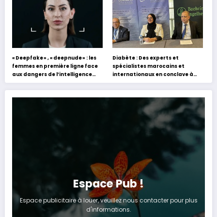
« Deepfake » , « deepnude » : les
Diabète : Des experts et
femmes en première ligne face
spécialistes marocains et
aux dangers de l’intelligence
internationaux en conclave à
artificielle
Tanger
Espace Pub !
Espace publicitaire à louer, veuillez nous contacter pour plus
d'informations.