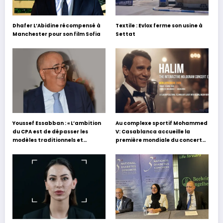
Dhafer L’Abidine récompensé à
Textile : Evlox ferme son usine à
Manchester pour son film Sofia
Settat
Youssef Essabban : « L’ambition
Au complexe sportif Mohammed
du CPA est de dépasser les
V: Casablanca accueille la
modèles traditionnels et
première mondiale du concert
académiques de formation en
holographique d’Abdel Halim
s’appuyant sur le partage des
Hafez
expériences »