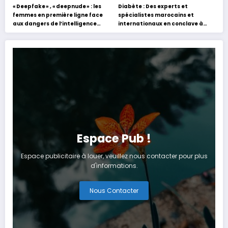
« Deepfake » , « deepnude » : les
Diabète : Des experts et
femmes en première ligne face
spécialistes marocains et
aux dangers de l’intelligence
internationaux en conclave à
artificielle
Tanger
Espace Pub !
Espace publicitaire à louer, veuillez nous contacter pour plus
d'informations.
Nous Contacter