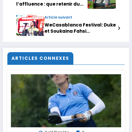
l’affluence : que retenir du
début de la Coupe d’Afrique
des Nations ?
Article suivant
WeCasablanca Festival: Duke
et Soukaina Fahsi
enflamment la scène du Parc
de la Ligue Arabe
ARTICLES CONNEXES