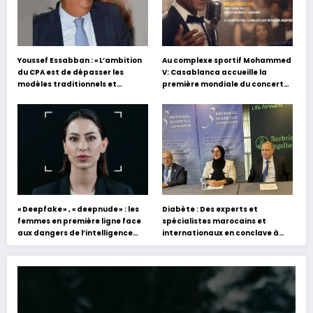
Youssef Essabban : « L’ambition
Au complexe sportif Mohammed
du CPA est de dépasser les
V: Casablanca accueille la
modèles traditionnels et
première mondiale du concert
académiques de formation en
holographique d’Abdel Halim
s’appuyant sur le partage des
Hafez
expériences »
« Deepfake » , « deepnude » : les
Diabète : Des experts et
femmes en première ligne face
spécialistes marocains et
aux dangers de l’intelligence
internationaux en conclave à
artificielle
Tanger