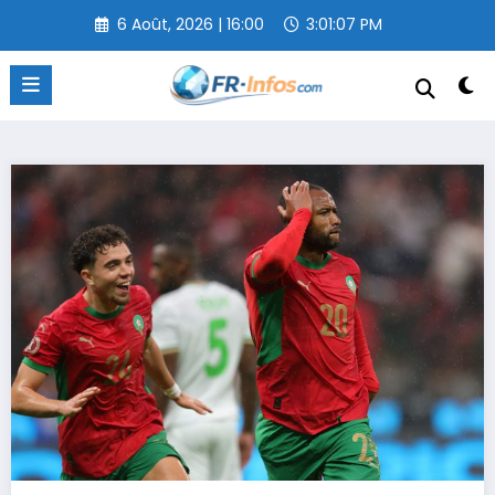
Aller
6 Août, 2026 | 16:00
3:01:08 PM
au
contenu