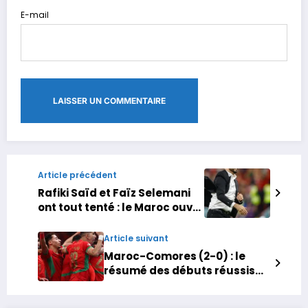
E-mail
Article précédent
Rafiki Saïd et Faïz Selemani
ont tout tenté : le Maroc ouvre
‘sa’ CAN avec un but
exceptionnel
Article suivant
Maroc-Comores (2-0) : le
résumé des débuts réussis
des Lions de l’Atlas dans ce
match d’ouverture de la CAN