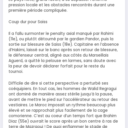
pression locale et les obstacles rencontrés durant une
première période compliquée.
Coup dur pour Saïss
Il a fallu surmonter le penalty axial manqué par Rahimi
(11e), ou plutôt détourné par le gardien Pandor, puis la
sortie sur blessure de Saïss (18e). Capitaine en l’absence
d’Hakimi, laissé sur le banc après son retour de blessure,
le défenseur central, aligné aux côtés du Marseillais
Aguerd, a quitté la pelouse en larmes, sans doute avec
la peur de devoir déclarer forfait pour le reste du
tournoi.
Difficile de dire si cette perspective a perturbé ses
coéquipiers. En tout cas, les hommes de Walid Regragui
ont dominé de manière assez stérile jusqu’à la pause,
avant de mettre le pied sur l’accélérateur au retour des
vestiaires. Le Maroc imposait un rythme beaucoup plus
élevé et se rapprochait plus facilement de la cage
comorienne. C’est au coeur d’un temps fort que Brahim
Diaz (55e) ouvrait le score après un bon centre à ras de
terre de Mazraoui ! De quoi enflammer le stade de