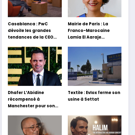
Casablanca : PwC
Mairie de Paris : La
dévoile les grandes
Franco-Marocaine
tendances de la CEO
Lamia El Aaraje
Survey 2026
nommée première
adjointe
Dhafer L’Abidine
Textile : Evlox ferme son
récompensé à
usine à Settat
Manchester pour son
film Sofia