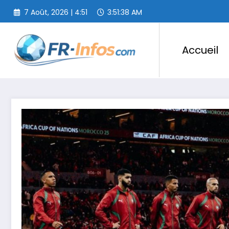
Aller
7 Août, 2026 | 4:51
3:51:40 AM
au
contenu
Accueil