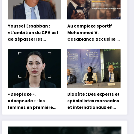
Youssef Essabban :
Au complexe sportif
« L’ambition du CPA est
Mohammed V:
de dépasser les
Casablanca accueille la
modèles traditionnels
première mondiale du
et académiques de
concert holographique
formation en
d’Abdel Halim Hafez
s’appuyant sur le
partage des
expériences »
« Deepfake » ,
Diabète : Des experts et
« deepnude » : les
spécialistes marocains
femmes en première
et internationaux en
ligne face aux dangers
conclave à Tanger
de l’intelligence
artificielle