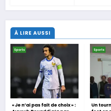
adjointe
À LIRE AUSSI
Sports
Sports
Un tournoi international de
Coup do