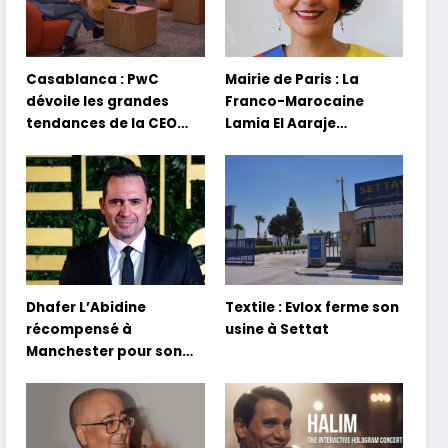
Casablanca : PwC
Mairie de Paris : La
dévoile les grandes
Franco-Marocaine
tendances de la CEO
Lamia El Aaraje
Survey 2026
nommée première
adjointe
Dhafer L’Abidine
Textile : Evlox ferme son
récompensé à
usine à Settat
Manchester pour son
film Sofia