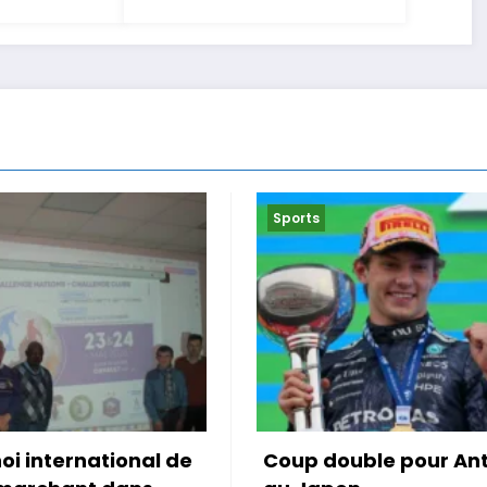
Sports
uble pour Antonelli
Le Maroc accroché po