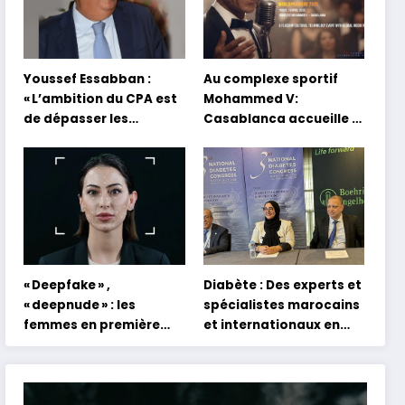
Youssef Essabban :
Au complexe sportif
« L’ambition du CPA est
Mohammed V:
de dépasser les
Casablanca accueille la
modèles traditionnels
première mondiale du
et académiques de
concert holographique
formation en
d’Abdel Halim Hafez
s’appuyant sur le
partage des
expériences »
« Deepfake » ,
Diabète : Des experts et
« deepnude » : les
spécialistes marocains
femmes en première
et internationaux en
ligne face aux dangers
conclave à Tanger
de l’intelligence
artificielle