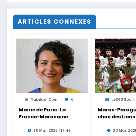
ARTICLES CONNEXES
Yabiladi.com
0
Le360 Sport
Mairie de Paris : La
Maroc-Paragua
Franco-Marocaine
choc des Lions
Lamia El Aaraje
Ouahbi en dire
nommée première
Arryadia
30 Mar, 2026 | 17:49
30 Mar, 2026