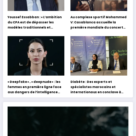
Youssef Essabban : « L’ambition
Au complexe sportif Mohammed
du CPA est de dépasser les
V: Casablanca accueille la
modèles traditionnels et
première mondiale du concert
académiques de formation en
holographique d’Abdel Halim
s’appuyant sur le partage des
Hafez
expériences »
« Deepfake » , « deepnude » : les
Diabète : Des experts et
femmes en première ligne face
spécialistes marocains et
aux dangers de l’intelligence
internationaux en conclave à
artificielle
Tanger