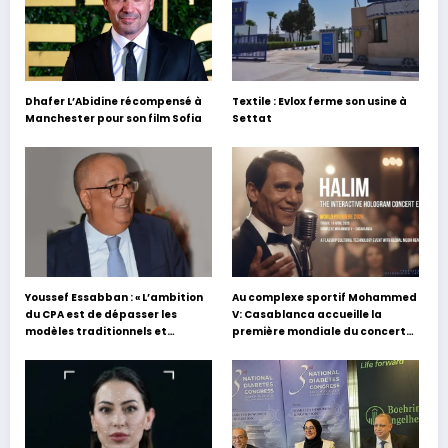
Dhafer L’Abidine récompensé à
Textile : Evlox ferme son usine à
Manchester pour son film Sofia
Settat
Youssef Essabban : « L’ambition
Au complexe sportif Mohammed
du CPA est de dépasser les
V: Casablanca accueille la
modèles traditionnels et
première mondiale du concert
académiques de formation en
holographique d’Abdel Halim
s’appuyant sur le partage des
Hafez
expériences »