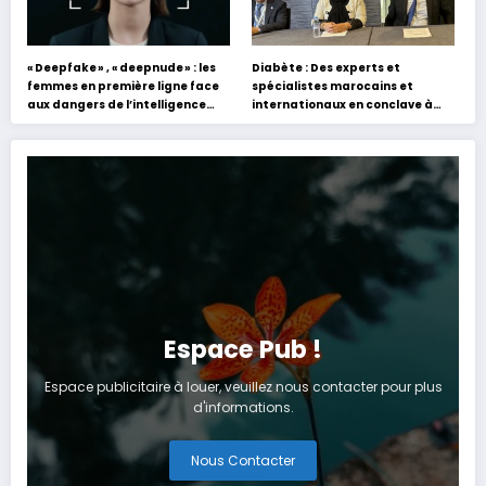
« Deepfake » , « deepnude » : les
Diabète : Des experts et
femmes en première ligne face
spécialistes marocains et
aux dangers de l’intelligence
internationaux en conclave à
artificielle
Tanger
Espace Pub !
Espace publicitaire à louer, veuillez nous contacter pour plus
d'informations.
Nous Contacter