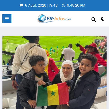
Aller
8 Août, 2026 | 19:48
6:48:27 PM
au
contenu