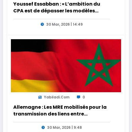
Youssef Essabban : « L’ambition du
CPA est de dépasser les modèles
traditionnels et académiques de
formation en s’appuyant sur le
30 Mar, 2026 | 14:49
partage des expériences »
Yabiladi.com
0
Allemagne : Les MRE mobilisés pour la
transmission des liens entre
générations
30 Mar, 2026 | 9:48