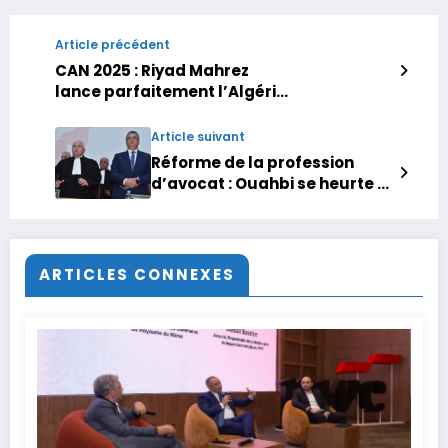
Article précédent
CAN 2025 : Riyad Mahrez
lance parfaitement l’Algérie,
le Burkina Faso renverse la
Guinée équatoriale
Article suivant
Réforme de la profession
d’avocat : Ouahbi se heurte à
nouveau au refus des
barreaux
ARTICLES CONNEXES