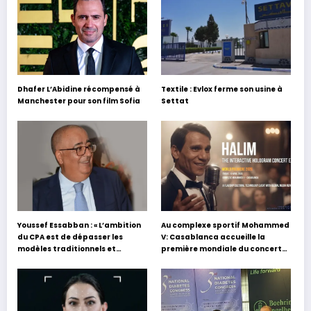
Dhafer L’Abidine récompensé à
Textile : Evlox ferme son usine à
Manchester pour son film Sofia
Settat
Youssef Essabban : « L’ambition
Au complexe sportif Mohammed
du CPA est de dépasser les
V: Casablanca accueille la
modèles traditionnels et
première mondiale du concert
académiques de formation en
holographique d’Abdel Halim
s’appuyant sur le partage des
Hafez
expériences »