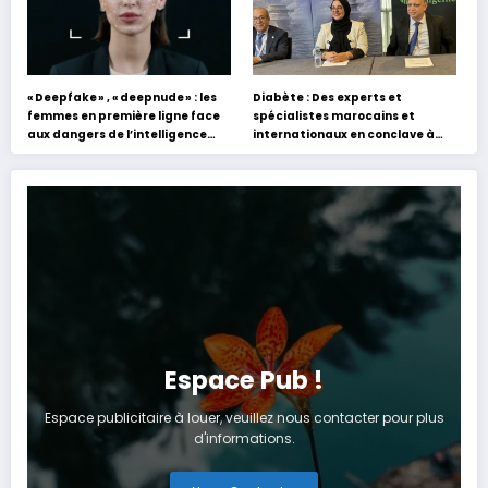
« Deepfake » , « deepnude » : les
Diabète : Des experts et
femmes en première ligne face
spécialistes marocains et
aux dangers de l’intelligence
internationaux en conclave à
artificielle
Tanger
Espace Pub !
Espace publicitaire à louer, veuillez nous contacter pour plus
d'informations.