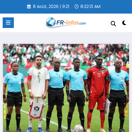
Aller
8 Août, 2026 | 9:21
8:22:14 AM
au
contenu