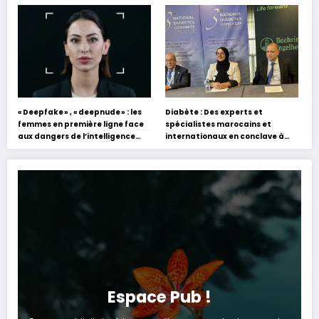
s’appuyant sur le partage des
Hafez
expériences »
« Deepfake » , « deepnude » : les
Diabète : Des experts et
femmes en première ligne face
spécialistes marocains et
aux dangers de l’intelligence
internationaux en conclave à
artificielle
Tanger
Espace Pub !