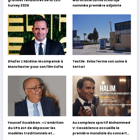
grandes tendances de la CEO
Marocaine Lamia El Aaraje
Survey 2026
nommée première adjointe
Dhafer L’Abidine récompensé à
Textile : Evlox ferme son usine à
Manchester pour son film Sofia
Settat
Youssef Essabban : « L’ambition
Au complexe sportif Mohammed
du CPA est de dépasser les
V: Casablanca accueille la
modèles traditionnels et
première mondiale du concert
académiques de formation en
holographique d’Abdel Halim