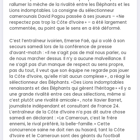
rallumer la mèche de la rivalité entre les Éléphants et les
Lions indomptables. La consigne du sélectionneur
camerounais David Pagou passée à ses joueurs – « Ne
respectez pas trop la Côte d’Ivoire » – a été largement
commentée, au point que le sens en a été déformé.
C’est l’entraîneur ivoirien, Emerse Faé, qui a volé à son
secours samedi lors de la conférence de presse
d’avant-match : « Il ne s’agit pas de mal nous parler, ou
de nous marcher dessus. Il n’y a aucune malveillance. Il
ne s’agit pas d’un manque de respect au sens propre,
pas du tout, il veut que son équipe ne regarde pas jouer
la Côte d’Ivoire, qu’elle n’ait aucun complexe » , a réagi le
sélectionneur des Éléphants. « Des Lions indomptables
renaissants et des Éléphants qui gèrent l’héritage » « Il y a
une grande rivalité entre ces deux sélections, même si
c’est plutôt une rivalité amicale » , note Xavier Barret,
journaliste indépendant et consultant de France 24.
L’entraîneur de la Côte d’Ivoire n’a pas dit autre chose
samedi en déclarant : « Le Cameroun, c’est le frère
ennemi, le rival préféré, la belle-famille. » Cette
concurrence saine ne doit rien au hasard, tant la Côte
d’Ivoire et le Cameroun sont des géants du football