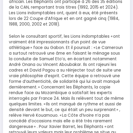
africain. Les Éléphants ont participé à 26 des 35 éditions
de la CAN, remportant trois titres (1992, 2015 et 2024).
Les Lions indomptables ont, quant à eux, été présents
lors de 22 Coupe d’Afrique et en ont gagné cinq (1984,
1988, 2000, 2002 et 2018).
Selon le consultant sportif, les Lions indomptables « ont
vraiment été impressionnants d’un point de vue
athlétique » face au Gabon. Et il poursuit : « Le Cameroun
a surtout retrouvé une âme en faisant le ménage sous
la conduite de Samuel Eto’o, en écartant notamment
André Onana ou Vincent Aboubakar. Ils ont rajeuni les
cadres et David Pagou a su réinjecter tout de suite une
vraie philosophie d’esprit. Cette équipe a retrouvé une
forme d’authenticité, de solidarité qui lui avait manqué
dernièrement. » Concernant les Éléphants, la copie
rendue face au Mozambique a satisfait les experts
interrogés par France 24. Mais ils relèvent tout de même
quelques limites. « Ils ont manqué de rythme et aussi de
densité devant le but, ce qui était un peu surprenant » ,
relève Hervé Kouamouo. « La Côte d’Ivoire n’a pas
concédé d’occasions mais elle a été très rarement
dangereuse » . Pour Xavier Barret, les Éléphants « ont
retrouvé leurs valeurs mais leur problème se situe au