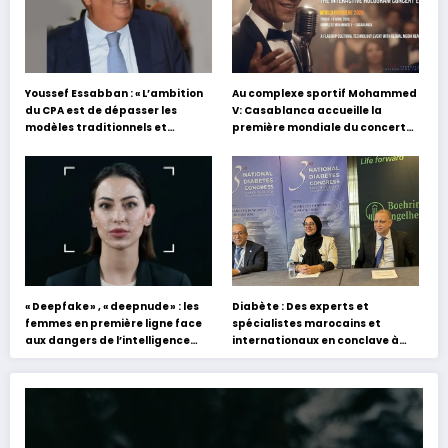
Youssef Essabban : « L’ambition
Au complexe sportif Mohammed
du CPA est de dépasser les
V: Casablanca accueille la
modèles traditionnels et
première mondiale du concert
académiques de formation en
holographique d’Abdel Halim
s’appuyant sur le partage des
Hafez
expériences »
« Deepfake » , « deepnude » : les
Diabète : Des experts et
femmes en première ligne face
spécialistes marocains et
aux dangers de l’intelligence
internationaux en conclave à
artificielle
Tanger