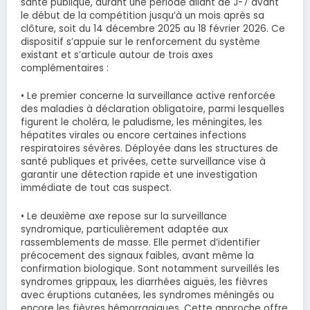
santé publique, durant une période allant de J-7 avant
le début de la compétition jusqu’à un mois après sa
clôture, soit du 14 décembre 2025 au 18 février 2026. Ce
dispositif s’appuie sur le renforcement du système
existant et s’articule autour de trois axes
complémentaires :
• Le premier concerne la surveillance active renforcée
des maladies à déclaration obligatoire, parmi lesquelles
figurent le choléra, le paludisme, les méningites, les
hépatites virales ou encore certaines infections
respiratoires sévères. Déployée dans les structures de
santé publiques et privées, cette surveillance vise à
garantir une détection rapide et une investigation
immédiate de tout cas suspect.
• Le deuxième axe repose sur la surveillance
syndromique, particulièrement adaptée aux
rassemblements de masse. Elle permet d’identifier
précocement des signaux faibles, avant même la
confirmation biologique. Sont notamment surveillés les
syndromes grippaux, les diarrhées aiguës, les fièvres
avec éruptions cutanées, les syndromes méningés ou
encore les fièvres hémorragiques. Cette approche offre