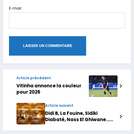
E-mail
Article précédent
Vitinha annonce la couleur
pour 2026
Article suivant
Didi B, La Fouine, Sidiki
Diabaté, Nass El Ghiwane…
Pluie de stars dans les fan
parks ce jeudi (programme) ,