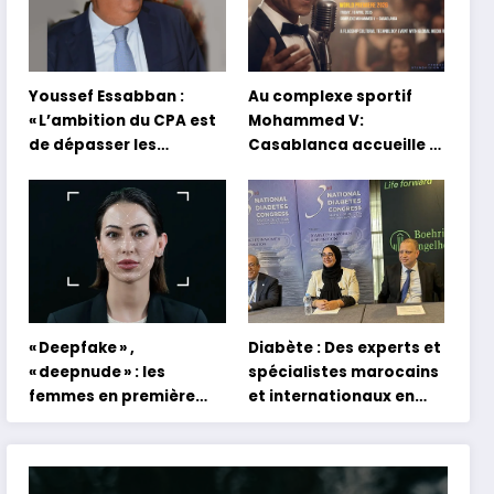
Youssef Essabban :
Au complexe sportif
« L’ambition du CPA est
Mohammed V:
de dépasser les
Casablanca accueille la
modèles traditionnels
première mondiale du
et académiques de
concert holographique
formation en
d’Abdel Halim Hafez
s’appuyant sur le
partage des
expériences »
« Deepfake » ,
Diabète : Des experts et
« deepnude » : les
spécialistes marocains
femmes en première
et internationaux en
ligne face aux dangers
conclave à Tanger
de l’intelligence
artificielle