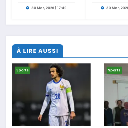
Lamia El Aaraje
Ouahbi en dire
nommée première
Arryadia
30 Mar, 2026 | 17:49
30 Mar, 2026
adjointe
À LIRE AUSSI
Sports
Sports