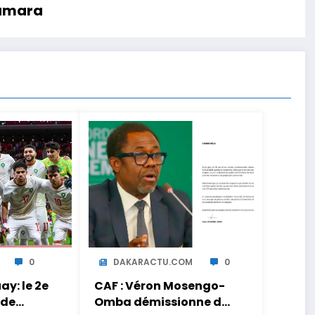
Camara
0
DAKARACTU.COM
0
y: le 2e
CAF : Véron Mosengo-
 de
Omba démissionne de