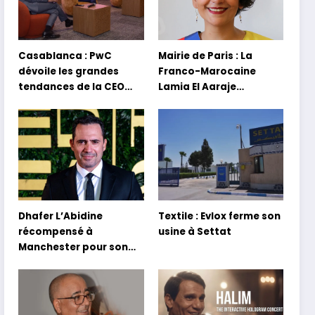
Casablanca : PwC
Mairie de Paris : La
dévoile les grandes
Franco-Marocaine
tendances de la CEO
Lamia El Aaraje
Survey 2026
nommée première
adjointe
Dhafer L’Abidine
Textile : Evlox ferme son
récompensé à
usine à Settat
Manchester pour son
film Sofia