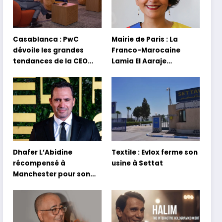
Casablanca : PwC
Mairie de Paris : La
dévoile les grandes
Franco-Marocaine
tendances de la CEO
Lamia El Aaraje
Survey 2026
nommée première
adjointe
Dhafer L’Abidine
Textile : Evlox ferme son
récompensé à
usine à Settat
Manchester pour son
film Sofia