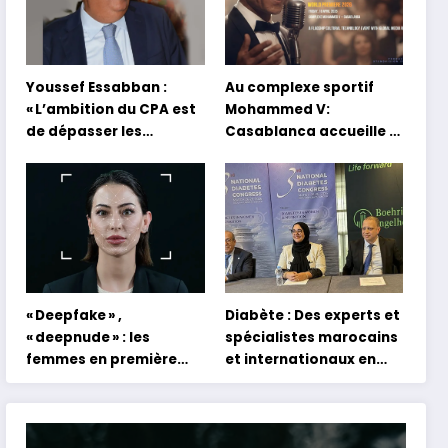
Youssef Essabban :
Au complexe sportif
« L’ambition du CPA est
Mohammed V:
de dépasser les
Casablanca accueille la
modèles traditionnels
première mondiale du
et académiques de
concert holographique
formation en
d’Abdel Halim Hafez
s’appuyant sur le
partage des
expériences »
« Deepfake » ,
Diabète : Des experts et
« deepnude » : les
spécialistes marocains
femmes en première
et internationaux en
ligne face aux dangers
conclave à Tanger
de l’intelligence
artificielle