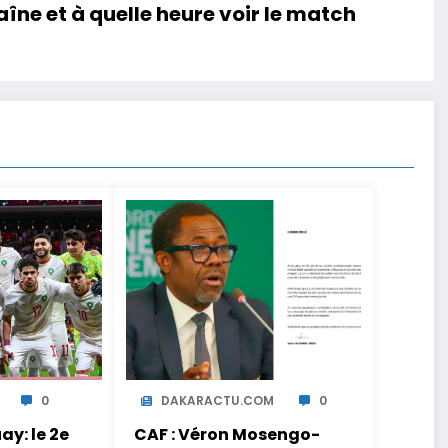
aîne et à quelle heure voir le match
0
DAKARACTU.COM
0
y: le 2e
CAF : Véron Mosengo-