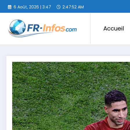
Aller
6 Août, 2026 | 3:47
2:47:53 AM
au
contenu
Accueil