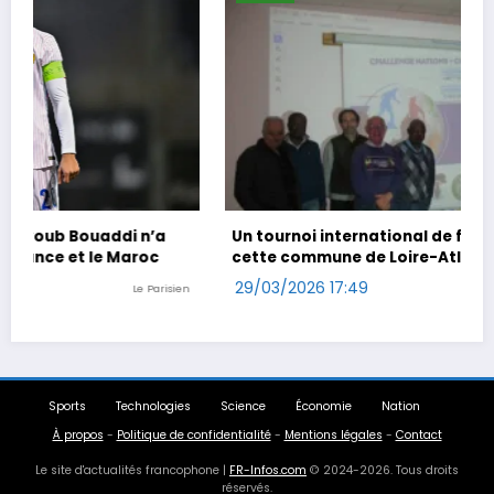
Un tournoi international de foot en marchant dans
cette commune de Loire-Atlantique
29/03/2026 17:49
n
Ouest-France
Sports
Technologies
Science
Économie
Nation
À propos
-
Politique de confidentialité
-
Mentions légales
-
Contact
Le site d'actualités francophone |
FR-Infos.com
© 2024-2026. Tous droits
réservés.