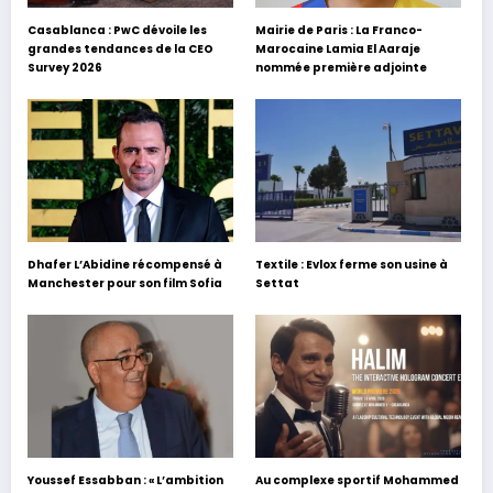
Casablanca : PwC dévoile les
Mairie de Paris : La Franco-
grandes tendances de la CEO
Marocaine Lamia El Aaraje
Survey 2026
nommée première adjointe
Dhafer L’Abidine récompensé à
Textile : Evlox ferme son usine à
Manchester pour son film Sofia
Settat
Youssef Essabban : « L’ambition
Au complexe sportif Mohammed