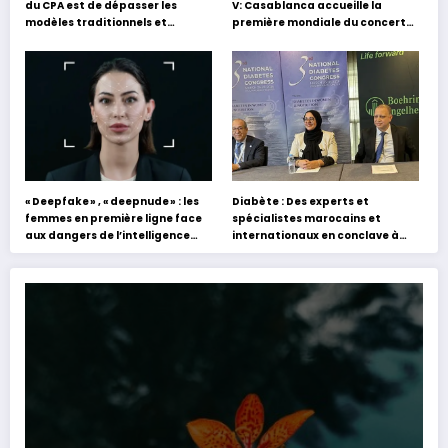
du CPA est de dépasser les
V: Casablanca accueille la
modèles traditionnels et
première mondiale du concert
académiques de formation en
holographique d’Abdel Halim
s’appuyant sur le partage des
Hafez
expériences »
« Deepfake » , « deepnude » : les
Diabète : Des experts et
femmes en première ligne face
spécialistes marocains et
aux dangers de l’intelligence
internationaux en conclave à
artificielle
Tanger