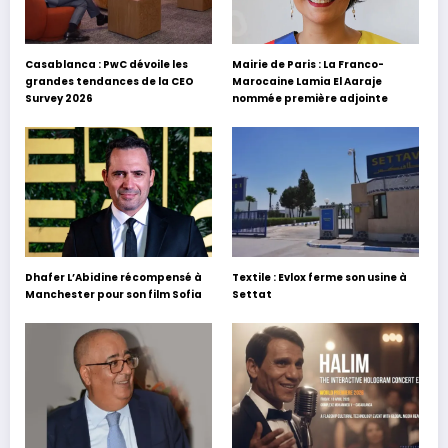
Casablanca : PwC dévoile les
Mairie de Paris : La Franco-
grandes tendances de la CEO
Marocaine Lamia El Aaraje
Survey 2026
nommée première adjointe
Dhafer L’Abidine récompensé à
Textile : Evlox ferme son usine à
Manchester pour son film Sofia
Settat