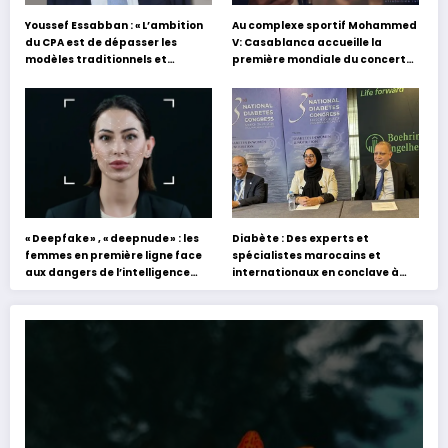
Youssef Essabban : « L’ambition
Au complexe sportif Mohammed
du CPA est de dépasser les
V: Casablanca accueille la
modèles traditionnels et
première mondiale du concert
académiques de formation en
holographique d’Abdel Halim
s’appuyant sur le partage des
Hafez
expériences »
« Deepfake » , « deepnude » : les
Diabète : Des experts et
femmes en première ligne face
spécialistes marocains et
aux dangers de l’intelligence
internationaux en conclave à
artificielle
Tanger