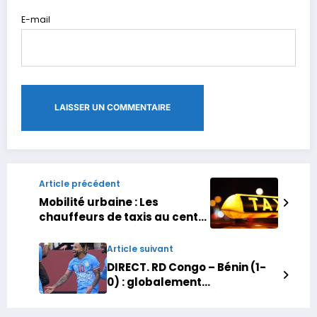
E-mail
Article précédent
Mobilité urbaine : Les
chauffeurs de taxis au centre
des réformes présentées par
Abdelouafi Laftit
Article suivant
DIRECT. RD Congo – Bénin (1-
0) : globalement
dominateurs, les Léopards
mènent à la pause