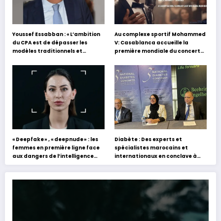
Youssef Essabban : « L’ambition
Au complexe sportif Mohammed
du CPA est de dépasser les
V: Casablanca accueille la
modèles traditionnels et
première mondiale du concert
académiques de formation en
holographique d’Abdel Halim
s’appuyant sur le partage des
Hafez
expériences »
« Deepfake » , « deepnude » : les
Diabète : Des experts et
femmes en première ligne face
spécialistes marocains et
aux dangers de l’intelligence
internationaux en conclave à
artificielle
Tanger