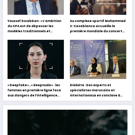
Youssef Essabban : « L’ambition
Au complexe sportif Mohammed
du CPA est de dépasser les
V: Casablanca accueille la
modèles traditionnels et
première mondiale du concert
académiques de formation en
holographique d’Abdel Halim
s’appuyant sur le partage des
Hafez
expériences »
« Deepfake » , « deepnude » : les
Diabète : Des experts et
femmes en première ligne face
spécialistes marocains et
aux dangers de l’intelligence
internationaux en conclave à
artificielle
Tanger