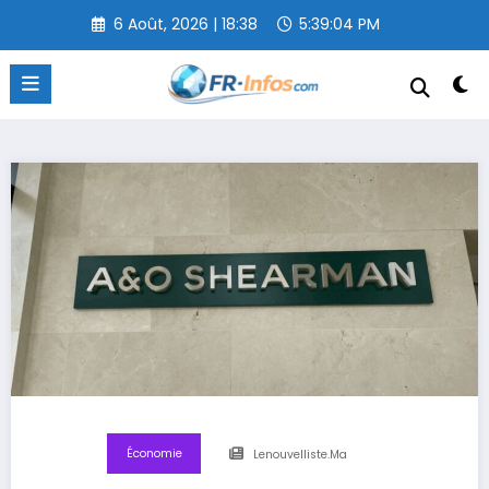
Aller
6 Août, 2026 | 18:38
5:39:05 PM
au
contenu
Économie
Lenouvelliste.ma