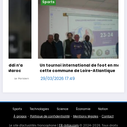
Sports
Un tournoi international de foot en marchant dans
cette commune de Loire-Atlantique
29/03/2026 17:49
Ouest-France
Sports
Technologies
Science
Économie
Nation
À propos
-
Politique de confidentialité
-
Mentions légales
-
Contact
Le site d'actualités francophone |
FR-Infos.com
© 2024-2026. Tous droits