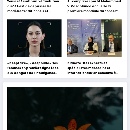
Youssef Essabban : « L’ambition
Au complexe sportif Mohammed
du CPA est de dépasser les
V: Casablanca accueille la
modèles traditionnels et
première mondiale du concert
académiques de formation en
holographique d’Abdel Halim
s’appuyant sur le partage des
Hafez
expériences »
« Deepfake » , « deepnude » : les
Diabète : Des experts et
femmes en première ligne face
spécialistes marocains et
aux dangers de l’intelligence
internationaux en conclave à
artificielle
Tanger