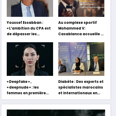
Youssef Essabban :
Au complexe sportif
« L’ambition du CPA est
Mohammed V:
de dépasser les
Casablanca accueille la
modèles traditionnels
première mondiale du
et académiques de
concert holographique
formation en
d’Abdel Halim Hafez
s’appuyant sur le
partage des
expériences »
« Deepfake » ,
Diabète : Des experts et
« deepnude » : les
spécialistes marocains
femmes en première
et internationaux en
ligne face aux dangers
conclave à Tanger
de l’intelligence
artificielle