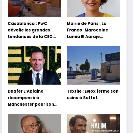
Casablanca : PwC
Mairie de Paris : La
dévoile les grandes
Franco-Marocaine
tendances de la CEO
Lamia El Aaraje
Survey 2026
nommée première
adjointe
Dhafer L’Abidine
Textile : Evlox ferme son
récompensé à
usine à Settat
Manchester pour son
film Sofia