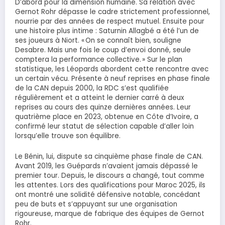
D’abord pour la dimension humaine. Sa relation avec
Gernot Rohr dépasse le cadre strictement professionnel,
nourrie par des années de respect mutuel. Ensuite pour
une histoire plus intime : Saturnin Allagbé a été l’un de
ses joueurs à Niort. « On se connaît bien, souligne
Desabre. Mais une fois le coup d’envoi donné, seule
comptera la performance collective. » Sur le plan
statistique, les Léopards abordent cette rencontre avec
un certain vécu. Présente à neuf reprises en phase finale
de la CAN depuis 2000, la RDC s’est qualifiée
régulièrement et a atteint le dernier carré à deux
reprises au cours des quinze dernières années. Leur
quatrième place en 2023, obtenue en Côte d’Ivoire, a
confirmé leur statut de sélection capable d’aller loin
lorsqu’elle trouve son équilibre.
Le Bénin, lui, dispute sa cinquième phase finale de CAN.
Avant 2019, les Guépards n’avaient jamais dépassé le
premier tour. Depuis, le discours a changé, tout comme
les attentes. Lors des qualifications pour Maroc 2025, ils
ont montré une solidité défensive notable, concédant
peu de buts et s’appuyant sur une organisation
rigoureuse, marque de fabrique des équipes de Gernot
Rohr.