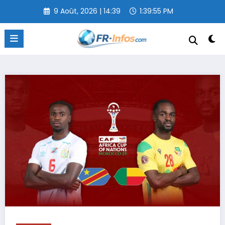
Aller
9 Août, 2026 | 14:39
1:39:56 PM
au
contenu