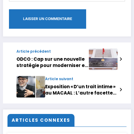
Article précédent
ODCO : Cap sur une nouvelle
stratégie pour moderniser et
renforcer le secteur
coopératif
Article suivant
Exposition « D’un trait intime »
au MACAAL : L’autre facette
méconnue de l’œuvre
d’Abdelkébir Rabi’
ARTICLES CONNEXES