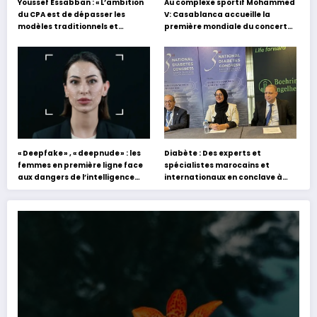
Youssef Essabban : « L’ambition
Au complexe sportif Mohammed
du CPA est de dépasser les
V: Casablanca accueille la
modèles traditionnels et
première mondiale du concert
académiques de formation en
holographique d’Abdel Halim
s’appuyant sur le partage des
Hafez
expériences »
« Deepfake » , « deepnude » : les
Diabète : Des experts et
femmes en première ligne face
spécialistes marocains et
aux dangers de l’intelligence
internationaux en conclave à
artificielle
Tanger