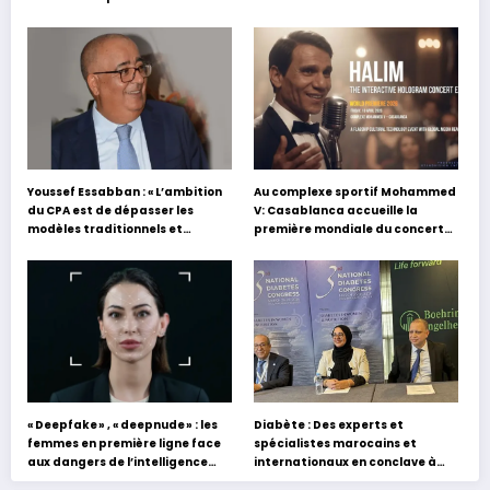
Youssef Essabban : « L’ambition
Au complexe sportif Mohammed
du CPA est de dépasser les
V: Casablanca accueille la
modèles traditionnels et
première mondiale du concert
académiques de formation en
holographique d’Abdel Halim
s’appuyant sur le partage des
Hafez
expériences »
« Deepfake » , « deepnude » : les
Diabète : Des experts et
femmes en première ligne face
spécialistes marocains et
aux dangers de l’intelligence
internationaux en conclave à
artificielle
Tanger