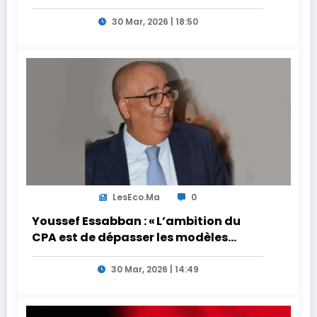
30 Mar, 2026 | 18:50
LesEco.ma
0
Youssef Essabban : « L’ambition du
CPA est de dépasser les modèles
traditionnels et académiques de
formation en s’appuyant sur le
30 Mar, 2026 | 14:49
partage des expériences »