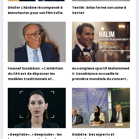
Dhafer L’Abidine récompensé à
Textile : Evlox ferme son usine à
Manchester pour son film Sofia
Settat
Youssef Essabban : « L’ambition
Au complexe sportif Mohammed
du CPA est de dépasser les
V: Casablanca accueille la
modèles traditionnels et
première mondiale du concert
académiques de formation en
holographique d’Abdel Halim
s’appuyant sur le partage des
Hafez
expériences »
« Deepfake » , « deepnude » : les
Diabète : Des experts et