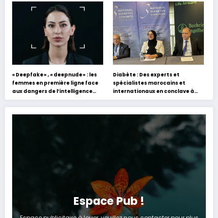
s’appuyant sur le partage des
Hafez
expériences »
« Deepfake » , « deepnude » : les
Diabète : Des experts et
femmes en première ligne face
spécialistes marocains et
aux dangers de l’intelligence
internationaux en conclave à
artificielle
Tanger
Espace Pub !
Espace publicitaire à louer, veuillez nous contacter pour plus