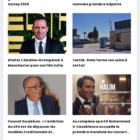
Survey 2026
nommée première adjointe
Dhafer L’Abidine récompensé à
Textile : Evlox ferme son usine à
Manchester pour son film Sofia
Settat
Youssef Essabban : « L’ambition
Au complexe sportif Mohammed
du CPA est de dépasser les
V: Casablanca accueille la
modèles traditionnels et
première mondiale du concert
académiques de formation en
holographique d’Abdel Halim