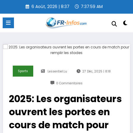
Aller
6 Août, 2026 | 8:37
7:38:00 AM
au
contenu
Sports
Lessentiel.lu
27 Déc, 2025 | 8:18
0 Commentaires
2025: Les organisateurs
ouvrent les portes en
cours de match pour