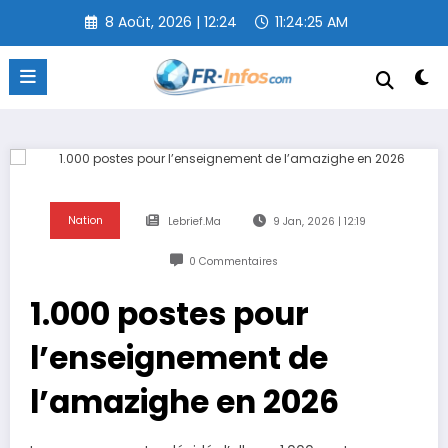
Aller
8 Août, 2026 | 12:24
11:24:26 AM
au
contenu
Nation
Lebrief.ma
9 Jan, 2026 | 12:19
0 Commentaires
1.000 postes pour
l’enseignement de
l’amazighe en 2026