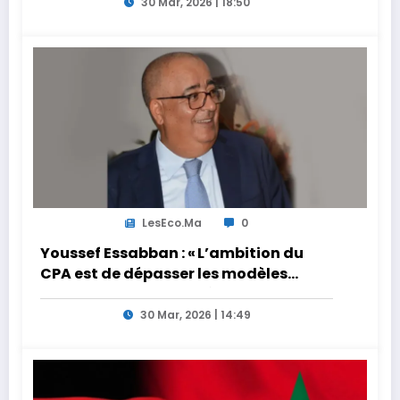
30 Mar, 2026 | 18:50
LesEco.ma
0
Youssef Essabban : « L’ambition du
CPA est de dépasser les modèles
traditionnels et académiques de
formation en s’appuyant sur le
30 Mar, 2026 | 14:49
partage des expériences »