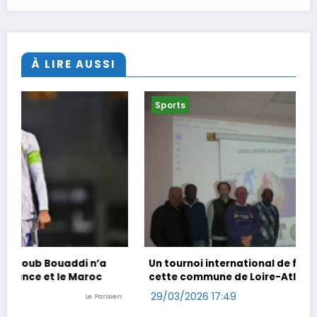
À LIRE AUSSI
Sports
Un tournoi international de foot en marchant dans
cette commune de Loire-Atlantique
29/03/2026 17:49
n
Ouest-France