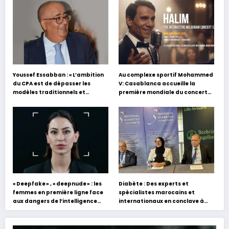
Youssef Essabban : « L’ambition
Au complexe sportif Mohammed
du CPA est de dépasser les
V: Casablanca accueille la
modèles traditionnels et
première mondiale du concert
académiques de formation en
holographique d’Abdel Halim
s’appuyant sur le partage des
Hafez
expériences »
« Deepfake » , « deepnude » : les
Diabète : Des experts et
femmes en première ligne face
spécialistes marocains et
aux dangers de l’intelligence
internationaux en conclave à
artificielle
Tanger